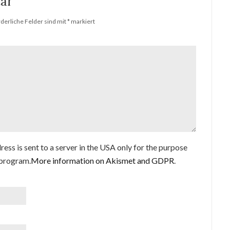
ar
rderliche Felder sind mit
*
markiert
ess is sent to a server in the USA only for the purpose
program.
More information on Akismet and GDPR
.